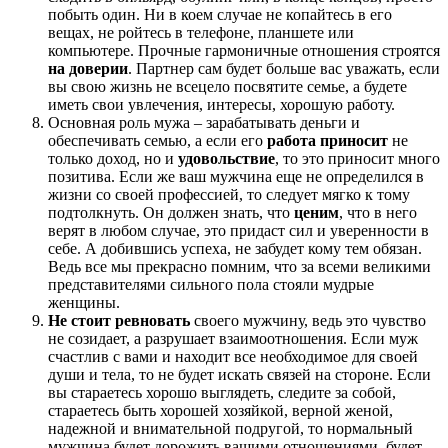
побыть один. Ни в коем случае не копайтесь в его
вещах, не ройтесь в телефоне, планшете или
компьютере. Прочные гармоничные отношения строятся
на доверии
. Партнер сам будет больше вас уважать, если
вы свою жизнь не всецело посвятите семье, а будете
иметь свои увлечения, интересы, хорошую работу.
Основная роль мужа – зарабатывать деньги и
обеспечивать семью, а если его
работа приносит
не
только доход, но и
удовольствие
, то это приносит много
позитива. Если же ваш мужчина еще не определился в
жизни со своей профессией, то следует мягко к тому
подтолкнуть. Он должен знать, что
ценим
, что в него
верят в любом случае, это придаст сил и уверенности в
себе. А добившись успеха, не забудет кому тем обязан.
Ведь все мы прекрасно помним, что за всеми великими
представителями сильного пола стояли мудрые
женщины.
Не стоит ревновать
своего мужчину, ведь это чувство
не созидает, а разрушает взаимоотношения. Если муж
счастлив с вами и находит все необходимое для своей
души и тела, то не будет искать связей на стороне. Если
вы стараетесь хорошо выглядеть, следите за собой,
стараетесь быть хорошей хозяйкой, верной женой,
надежной и внимательной подругой, то нормальный
мужчина будет дорожить вашими отношениями, будет