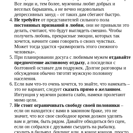
Все люди и, тем более, мужчины любят добрых и
веселых барышень, а не вечно недовольных
депрессивных зануд – от таких дам сбегают быстро.
Не требуйте
от представителей сильного пола
постоянных признаний в любви
, они не привыкли это
делать, считают, что будут выглядеть смешно. Чтобы
получить любовь, прекрасные эмоции, которых так
хочется, начните сами говорить о своих чувствах.
Может тогда удастся «разморозить этого снежного
человека».
При планировании досуга с любимым мужем
отдавайте
предпочтение активному отдыху
, а посиделки с
болтовней оставьте для подружек. Долгие разговоры и
обсуждения обычно тяготят мужскую половину
населения.
Если вам что-то очень хочется, то знайте, что намекать –
это не вариант, следует
сказать прямо о желанном
.
Интуиция у мужчин развита слабо, намеки пролетают
мимо цели.
Не стоит ограничивать свободу своей половинки
–
если он находится с вами в законном браке, это не
значит, что все свое свободное время должен уделять
вам и детям, быть рядом. Давайте обходиться без сцен,
если он собрался с друзьями съездить на рыбалку,
сходить в бильярд, боулинг или, в конце концов, просто