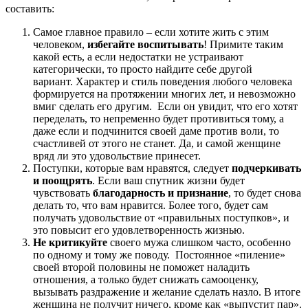
составить:
Самое главное правило – если хотите жить с этим
человеком,
избегайте воспитывать
! Примите таким
какой есть, а если недостатки не устраивают
категорически, то просто найдите себе другой
вариант. Характер и стиль поведения любого человека
формируется на протяжении многих лет, и невозможно
вмиг сделать его другим. Если он увидит, что его хотят
переделать, то непременно будет противиться тому, а
даже если и подчинится своей даме против воли, то
счастливей от этого не станет. Да, и самой женщине
вряд ли это удовольствие принесет.
Поступки, которые вам нравятся, следует
подчеркивать
и поощрять
. Если ваш спутник жизни будет
чувствовать
благодарность и признание
, то будет снова
делать то, что вам нравится. Более того, будет сам
получать удовольствие от «правильных поступков», и
это повысит его удовлетворенность жизнью.
Не критикуйте
своего мужа слишком часто, особенно
по одному и тому же поводу. Постоянное «пиление»
своей второй половины не поможет наладить
отношения, а только будет снижать самооценку,
вызывать раздражение и желание сделать назло. В итоге
женщина не получит ничего, кроме как «выпустит пар».