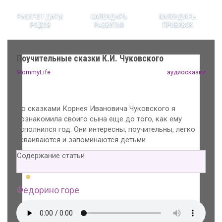
РАССЧЕТ ДАТЫ
КАЛЕНДАРЬ
КАЛЕНДАРЬ
РОДОВ
РАЗВИТИЯ
ПРИВИВОК
Поучительные сказки К.И. Чуковского
MommyLife
аудиосказки
Со сказками Корнея Ивановича Чуковского я
познакомила своиго сына еще до того, как ему
исполнился год. Они интересны, поучительны, легко
усваиваются и запоминаются детьми.
Содержание статьи
Федорино горе