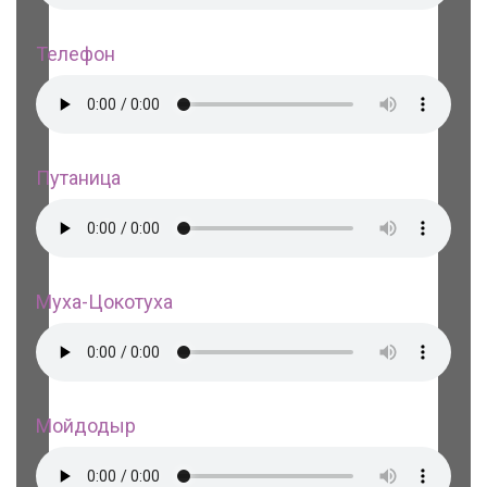
Телефон
Путаница
Муха-Цокотуха
Мойдодыр