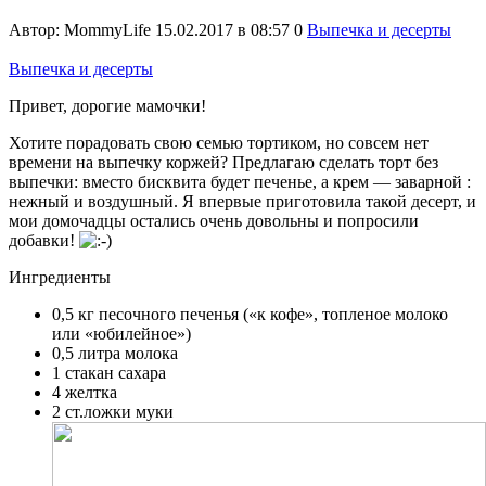
Автор:
MommyLife
15.02.2017 в 08:57
0
Выпечка и десерты
Выпечка и десерты
Привет, дорогие мамочки!
Хотите порадовать свою семью тортиком, но совсем нет
времени на выпечку коржей? Предлагаю сделать торт без
выпечки: вместо бисквита будет печенье, а крем — заварной :
нежный и воздушный. Я впервые приготовила такой десерт, и
мои домочадцы остались очень довольны и попросили
добавки!
Ингредиенты
0,5 кг песочного печенья («к кофе», топленое молоко
или «юбилейное»)
0,5 литра молока
1 стакан сахара
4 желтка
2 ст.ложки муки