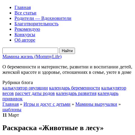
Главная
Все статьи
Родители — Вдохновители
Благотворительность
Рекомендую
Конкурсы
Об авторе
Мамина жизнь (MommyLife)
О беременности и материнстве, развитии и воспитании детей,
женской красоте и здоровье, отношениях в семье, уюте в доме
Рубрики блога
калькулятор овуляции
календарь беременности
калькулятор
весов
рассчет даты родов
календарь развития
календарь
прививок
Главная
»
Игры и досуг с детьми
»
Мамины выручалки
»
шаблоны
11
Март
Раскраска «Животные в лесу»